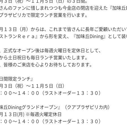
月３日（祝）〜１１月５日（日）の３日間。
さんのファンに惜しまれつつも今金店の閉店を迎えた『加味丘Di
プラザピリカで限定ランチ営業を行います。
月１３日（月）からは、これまで皆さんに長年ご愛顧いただい
ストランＲｅｒａ』から形を変え、『加味丘Dining』として
、正式なオープン後は毎週火曜日を定休日として、
から土日祝日も毎日ランチ営業いたします。
、皆様のご来店を心よりお待ちしております。
日間限定ランチ』
月３日（祝）〜１１月５日（日）
：００〜１４：００（ラストオーダー１３：３０）
味丘Diningグランドオープン』（クアプラザピリカ内）
月１３日(月) ※毎週火曜定休日
：００〜１４：００（ラストオーダー１３：３０）