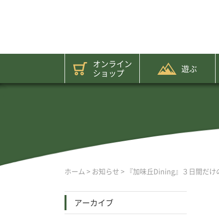
オンライン
遊ぶ
ショップ
ホーム
>
お知らせ
>
『加味丘Dining』３日間だ
アーカイブ