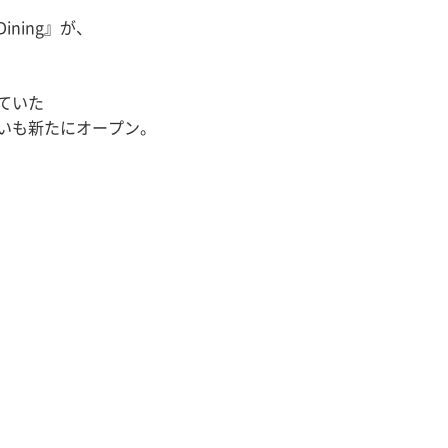
ning』が、
ていた
装いも新たにオープン。