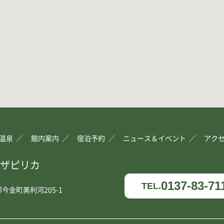
温泉
館内案内
宿泊予約
ニュース＆イベント
アク
ザピリカ
0137-83-71
TEL.
今金町美利河205-1