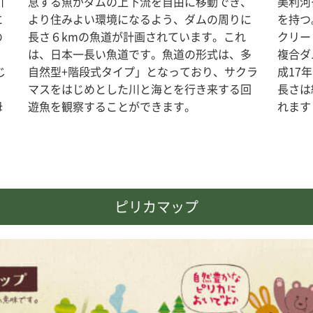
川
息する魚がダムの上下流を自由に移動でき、
美利河
に
より住みよい環境になるよう、ダムの周りに
を持つ
の
長さ６kmの魚道が計画されています。これ
クリー
、
は、日本一長い魚道です。魚道の形式は、多
複合ダ
じ
自然型+階段式タイプ」となっており、サクラ
成17
く
マスをはじめとした川と海とを行き来する回
長さは
母
遊魚を観察することができます。
れます
ピリカマップ