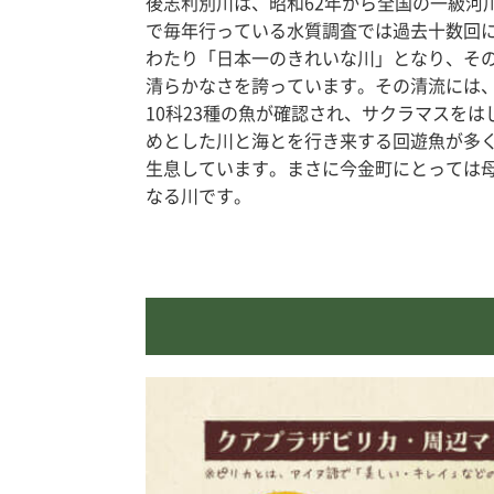
後志利別川は、昭和62年から全国の一級河
で毎年行っている水質調査では過去十数回
わたり「日本一のきれいな川」となり、そ
清らかなさを誇っています。その清流には
10科23種の魚が確認され、サクラマスをは
めとした川と海とを行き来する回遊魚が多
生息しています。まさに今金町にとっては
なる川です。