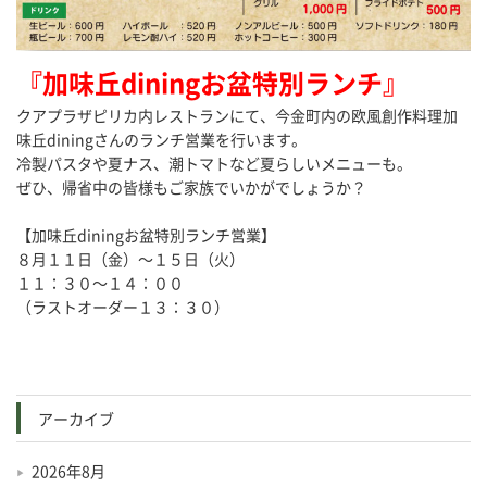
『加味丘diningお盆特別ランチ』
クアプラザピリカ内レストランにて、今金町内の欧風創作料理加
味丘diningさんのランチ営業を行います。
冷製パスタや夏ナス、潮トマトなど夏らしいメニューも。
ぜひ、帰省中の皆様もご家族でいかがでしょうか？
【加味丘diningお盆特別ランチ営業】
８月１１日（金）〜１５日（火）
１１：３０〜１４：００
（ラストオーダー１３：３０）
アーカイブ
2026年8月