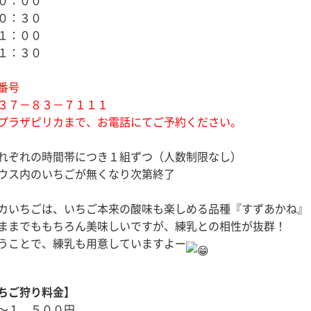
０：００
０：３０
１：００
１：３０
番号
３７－８３－７１１１
プラザピリカまで、お電話にてご予約ください。
れぞれの時間帯につき１組ずつ（人数制限なし）
ウス内のいちごが無くなり次第終了
カいちごは、いちご本来の酸味も楽しめる品種『すずあかね』
ままでももちろん美味しいですが、練乳との相性が抜群！
うことで、練乳も用意していますよー
ちご狩り料金】
〜１，５００円