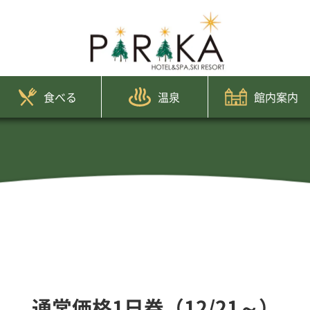
食べる
温泉
館内案内
通常価格1日券（12/21～）