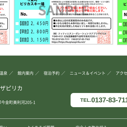
温泉
館内案内
宿泊予約
ニュース＆イベント
アク
ザピリカ
0137-83-71
TEL.
今金町美利河205-1