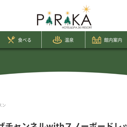
食べる
温泉
館内案内
スン
げチャンネルwithスノーボードレ